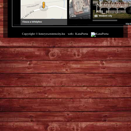
Copyright © henryxwesterncity.hu web:
KataPorta